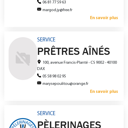
06 81 77 59 63
margod.jy@free.fr
En savoir plus
SERVICE
PRÊTRES AÎNÉS
100, avenue Francis-Planté - CS 9002 - 40100
DAX
05 58 98 02 95
marysepoulitou@orange.fr
En savoir plus
SERVICE
PÈLERINAGES