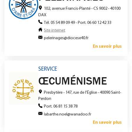
102, avenue Francis-Planté - CS 9002 - 40100
DAX
Tél. 05 54 89 09 49 - Port. 06 60 12 42 33
Site internet
pelerinages@diocese40.fr
En savoir plus
SERVICE
ŒCUMÉNISME
Presbytère - 147, rue de l'Église - 40090 Saint-
Perdon
Port. 06 81 15 38 78
labarthe.noel@wanadoo.fr
En savoir plus