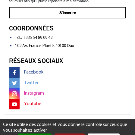
soumises afin qu’il puisse répondre à ma demande.
COORDONNÉES
Tél.:
+335 54 89 09 42
102 Av. Francis Planté, 40100 Dax
RÉSEAUX SOCIAUX
Facebook
Twitter
Instagram
Youtube
Mentions légales
-
Gérer mon consentement
Ce site utilise des cookies et vous donne le contrôle sur ceux que
vous souhaitez activer