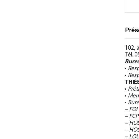
Prés
102, 
Tél. 
Burea
•
Resp
•
Resp
THIÉB
•
Prêt
•
Mem
•
Bure
– FOI
– FCP
– HOS
– HO
– LO