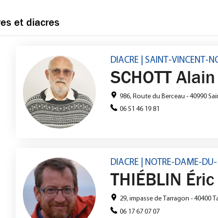
res et diacres
DIACRE | SAINT-VINCENT-
SCHOTT Alain
986, Route du Berceau - 40990 Sai
06 51 46 19 81
DIACRE | NOTRE-DAME-DU
THIÉBLIN Éric
29, impasse de Tarragon - 40400 T
06 17 67 07 07