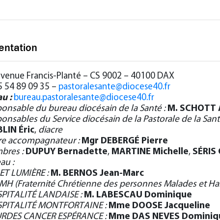
entation
avenue Francis-Planté – CS 9002 – 40100 DAX
05 54 89 09 35 –
pastoralesante@diocese40.fr
u :
bureau.pastoralesante@diocese40.fr
onsable du bureau diocésain de la Santé :
M. SCHOTT 
onsables du Service diocésain de la Pastorale de la Sant
LIN Éric
,
diacre
re accompagnateur :
Mgr DEBERGÉ Pierre
bres :
DUPUY Bernadette
,
MARTINE Michelle
,
SÉRIS
au :
 ET LUMIÈRE :
M. BERNOS Jean-Marc
MH (Fraternité Chrétienne des personnes Malades et Ha
PITALITÉ LANDAISE :
M. LABESCAU Dominique
SPITALITÉ MONTFORTAINE :
Mme DOOSE Jacqueline
URDES CANCER ESPÉRANCE :
Mme DAS NEVES Dominiq