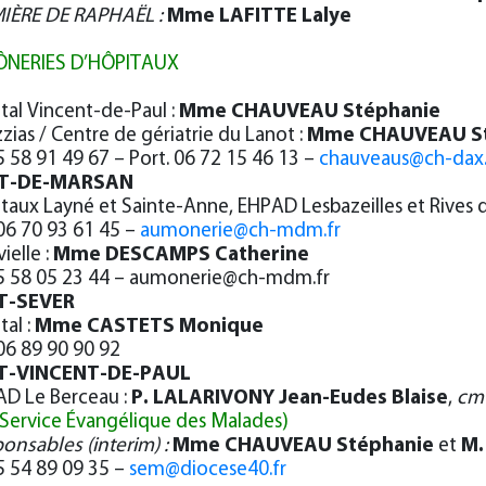
IÈRE DE RAPHAËL :
Mme
LAFITTE Lalye
NERIES D’HÔPITAUX
ital Vincent-de-Paul :
Mme CHAUVEAU Stéphanie
zzias / Centre de gériatrie du Lanot :
Mme CHAUVEAU St
05 58 91 49 67 – Port. 06 72 15 46 13 –
chauveaus@ch-dax.
T-DE-MARSAN
itaux Layné et Sainte-Anne, EHPAD Lesbazeilles et Rives 
 06 70 93 61 45 –
aumonerie@ch-mdm.fr
ielle :
Mme DESCAMPS Catherine
05 58 05 23 44 –
aumonerie@ch-mdm.fr
T-SEVER
tal :
Mme CASTETS Monique
 06 89 90 90 92
T-VINCENT-DE-PAUL
AD Le Berceau :
P. LALARIVONY Jean-Eudes Blaise
,
cm
Service Évangélique des Malades)
onsables (interim) :
Mme
CHAUVEAU Stéphanie
et
M.
05 54 89 09 35 –
sem@diocese40.fr