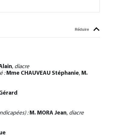
Alain
,
diacre
é :
Mme CHAUVEAU Stéphanie
,
M.
 Gérard
ndicapées) :
M. MORA Jean
,
diacre
ue