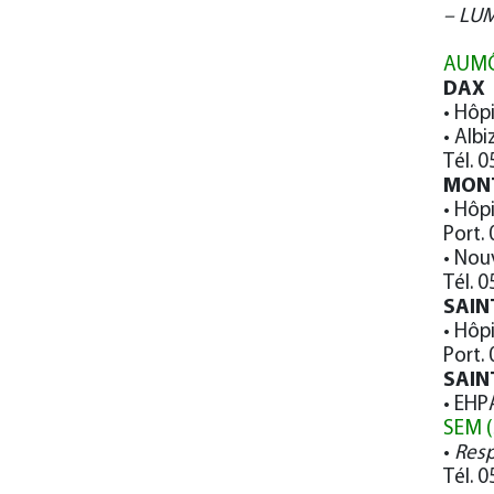
– LUM
AUMÔ
DAX
• Hôp
• Albi
Tél. 
MON
• Hôp
Port.
• Nouv
Tél. 
SAIN
• Hôpi
Port.
SAIN
• EHP
SEM (
•
Resp
Tél. 