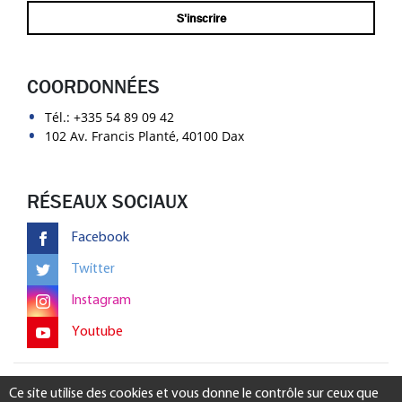
COORDONNÉES
Tél.:
+335 54 89 09 42
102 Av. Francis Planté, 40100 Dax
RÉSEAUX SOCIAUX
Facebook
Twitter
Instagram
Youtube
Mentions légales
-
Gérer mon consentement
Ce site utilise des cookies et vous donne le contrôle sur ceux que