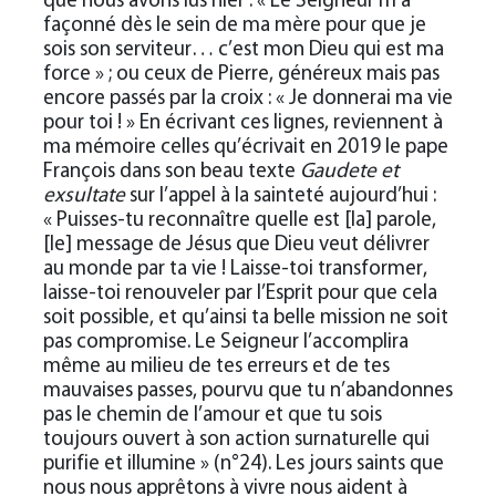
que nous avons lus hier : « Le Seigneur m’a
façonné dès le sein de ma mère pour que je
sois son serviteur… c’est mon Dieu qui est ma
force » ; ou ceux de Pierre, généreux mais pas
encore passés par la croix : « Je donnerai ma vie
pour toi ! » En écrivant ces lignes, reviennent à
ma mémoire celles qu’écrivait en 2019 le pape
François dans son beau texte
Gaudete et
exsultate
sur l’appel à la sainteté aujourd’hui :
« Puisses-tu reconnaître quelle est [la] parole,
[le] message de Jésus que Dieu veut délivrer
au monde par ta vie ! Laisse-toi transformer,
laisse-toi renouveler par l’Esprit pour que cela
soit possible, et qu’ainsi ta belle mission ne soit
pas compromise. Le Seigneur l’accomplira
même au milieu de tes erreurs et de tes
mauvaises passes, pourvu que tu n’abandonnes
pas le chemin de l’amour et que tu sois
toujours ouvert à son action surnaturelle qui
purifie et illumine » (n°24). Les jours saints que
nous nous apprêtons à vivre nous aident à