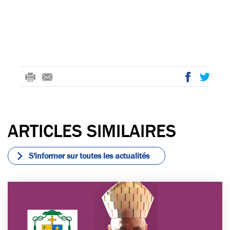
rin
-
ac
wi
t
m
eb
tte
ail
oo
r
ARTICLES SIMILAIRES
k
S'informer sur toutes les actualités