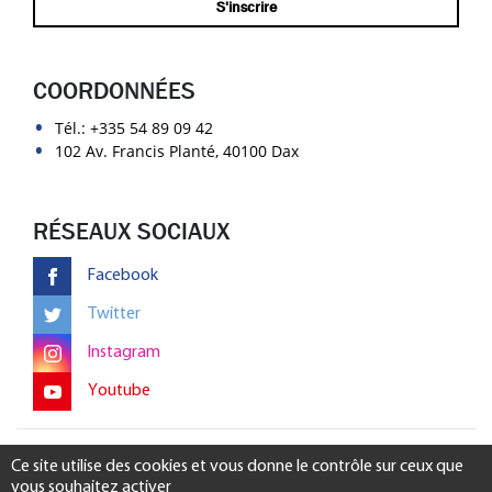
COORDONNÉES
Tél.:
+335 54 89 09 42
102 Av. Francis Planté, 40100 Dax
RÉSEAUX SOCIAUX
Facebook
Twitter
Instagram
Youtube
Mentions légales
-
Gérer mon consentement
Ce site utilise des cookies et vous donne le contrôle sur ceux que
vous souhaitez activer