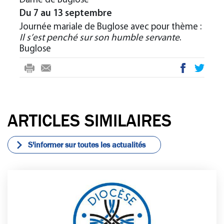
Dame de Buglose
Du 7 au 13 septembre
Journée mariale de Buglose avec pour thème :
Il s’est penché sur son humble servante
.
Buglose
rin
-
ac
wi
t
m
eb
tte
ail
oo
r
ARTICLES SIMILAIRES
k
S'informer sur toutes les actualités