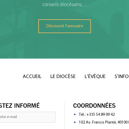
conseils diocésains, …
Découvrir l'annuaire
ACCUEIL
LE DIOCÈSE
L’ÉVÊQUE
S’INF
STEZ INFORMÉ
COORDONNÉES
Tél.:
+335 54 89 09 42
102 Av. Francis Planté, 40100