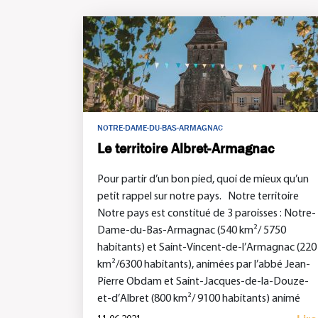
NOTRE-DAME-DU-BAS-ARMAGNAC
Le territoire Albret-Armagnac
Pour partir d’un bon pied, quoi de mieux qu’un
petit rappel sur notre pays. Notre territoire
Notre pays est constitué de 3 paroisses : Notre-
Dame-du-Bas-Armagnac (540 km²/ 5750
habitants) et Saint-Vincent-de-l’Armagnac (220
km²/6300 habitants), animées par l’abbé Jean-
Pierre Obdam et Saint-Jacques-de-la-Douze-
et-d’Albret (800 km²/ 9100 habitants) animé
par l’abbé Pierre Daugreilh. Au total, 47