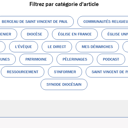
Filtrez par catégorie d'article
BERCEAU DE SAINT VINCENT DE PAUL
COMMUNAUTÉS RELIGIE
ENIER
DIOCÈSE
ÉGLISE EN FRANCE
ÉGLISE UN
L'ÉVÊQUE
LE DIRECT
MES DÉMARCHES
EUNES
PATRIMOINE
PÈLERINAGES
PODCAST
RESSOURCEMENT
S'INFORMER
SAINT VINCENT DE P
SYNODE DIOCÉSAIN