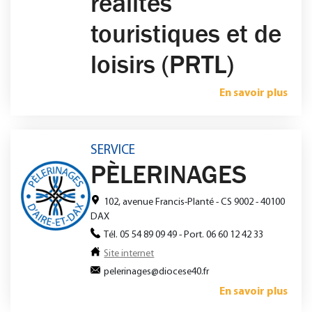
réalités
touristiques et de
loisirs (PRTL)
En savoir plus
SERVICE
PÈLERINAGES
102, avenue Francis-Planté - CS 9002 - 40100
DAX
Tél. 05 54 89 09 49 - Port. 06 60 12 42 33
Site internet
pelerinages@diocese40.fr
En savoir plus