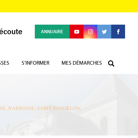
 écoute
ANNUAIRE
SSES
S’INFORMER
MES DÉMARCHES
E, NARROSSE; SAINT PANDELON;