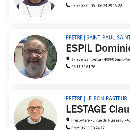
05 58 58 02 35 - 06 24 29 15 22
PRETRE | SAINT-PAUL-SAI
ESPIL Domini
17, rue Gambetta - 40990 Saint-Pa
06 11 34 61 76
PRETRE | LE-BON-PASTEUR
LESTAGE Clau
Presbytère - 3, rue du Ruisseau - 
Port. 06 11 58 74 17