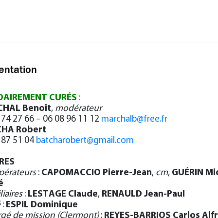
entation
DAIREMENT CURÉS
:
HAL Benoît
,
modérateur
 74 27 66 – 06 08 96 11 12
marchalb@free.fr
HA Robert
 87 51 04
batcharobert@gmail.com
RES
pérateurs
:
CAPOMACCIO Pierre-Jean
,
cm
,
GUÉRIN Mi
é
liaires
:
LESTAGE Claude
,
RENAULD Jean-Paul
é
:
ESPIL Dominique
gé de mission (Clermont)
:
REYES-BARRIOS Carlos Alf