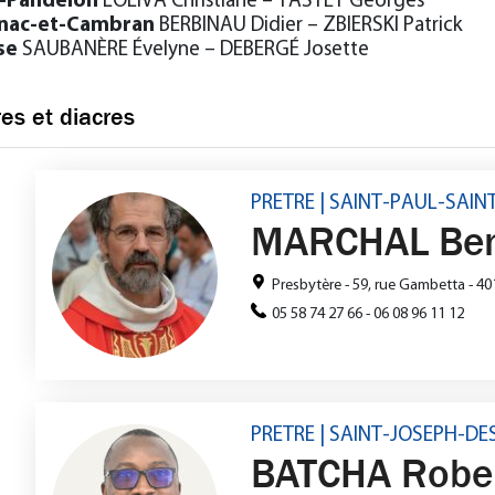
t-Pandelon
LOLIVA Christiane – TASTET Georges
nac-et-Cambran
BERBINAU Didier – ZBIERSKI Patrick
se
SAUBANÈRE Évelyne – DEBERGÉ Josette
res et diacres
PRETRE | SAINT-PAUL-SAI
MARCHAL Ben
Presbytère - 59, rue Gambetta - 4
05 58 74 27 66 - 06 08 96 11 12
PRETRE | SAINT-JOSEPH-D
BATCHA Rober