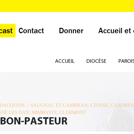
cast
Contact
Donner
Accueil et
ACCUEIL
DIOCÈSE
PAROI
 DACQUOIS | SAUGNAC ET CAMBRAN; YZOSSE, CANDRESS
SSE LES DAX; MIMBASTE; CLERMONT
-BON-PASTEUR