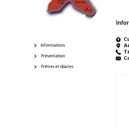
Info
C
A
Informations
T
Présentation
Co
Prêtres et diacres