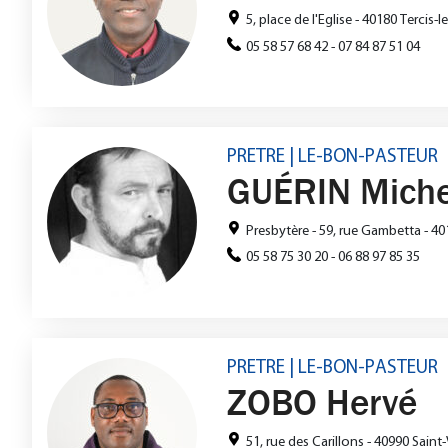
5, place de l'Eglise - 40180 Tercis-l
05 58 57 68 42 - 07 84 87 51 04
PRETRE | LE-BON-PASTEUR
GUÉRIN Miche
Presbytère - 59, rue Gambetta - 4
05 58 75 30 20 - 06 88 97 85 35
PRETRE | LE-BON-PASTEUR
ZOBO Hervé
51, rue des Carillons - 40990 Sain