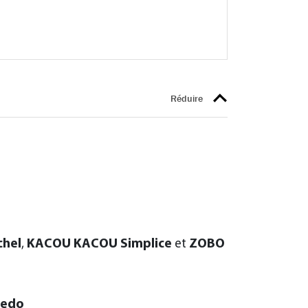
chel
,
KACOU KACOU Simplice
et
ZOBO
redo