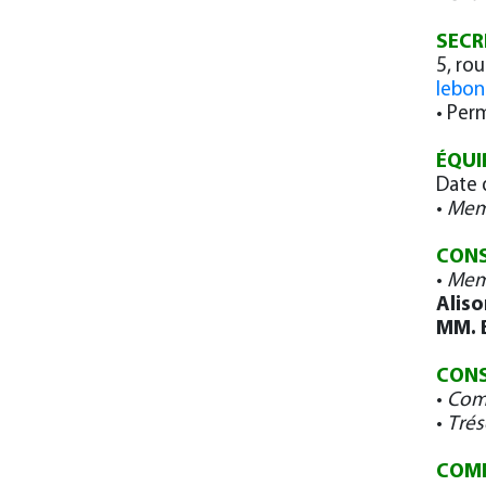
SECR
5, ro
lebon
• Per
ÉQUI
Date 
•
Mem
CONS
•
Mem
Aliso
MM. 
CONS
•
Com
•
Trés
COM