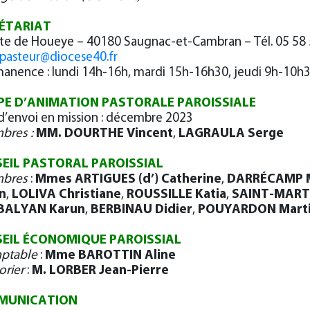
ÉTARIAT
ute de Houeye – 40180 Saugnac-et-Cambran – Tél. 05 58 
pasteur@diocese40.fr
manence : lundi 14h-16h, mardi 15h-16h30, jeudi 9h-10h
PE D’ANIMATION PASTORALE PAROISSIALE
d’envoi en mission : décembre 2023
bres :
MM. DOURTHE Vincent
,
LAGRAULA Serge
EIL PASTORAL PAROISSIAL
bres
:
Mmes ARTIGUES (d’) Catherine
,
DARRÉCAMP 
n
,
LOLIVA Christiane
,
ROUSSILLE Katia
,
SAINT-MART
BALYAN Karun
,
BERBINAU Didier
,
POUYARDON Marti
EIL ÉCONOMIQUE PAROISSIAL
ptable
:
Mme BAROTTIN Aline
orier
:
M. LORBER Jean-Pierre
MUNICATION