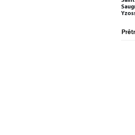
Sain
Saug
Yzos
Prêt