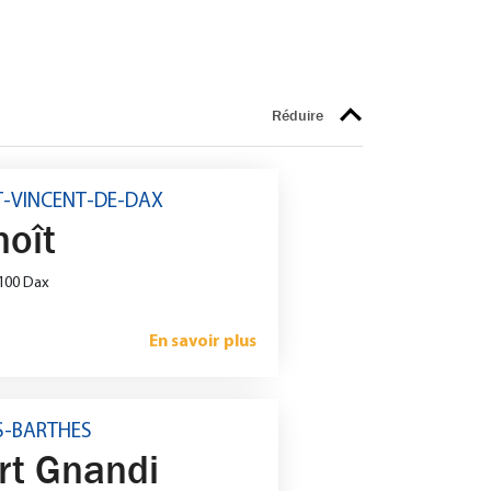
NT-VINCENT-DE-DAX
oît
0100 Dax
En savoir plus
ES-BARTHES
t Gnandi