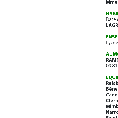
Mme 
HABI
Date 
LAGR
ENSE
Lycée
AUMÔ
RAMO
09 81
ÉQUI
Relai
Béne
Cand
Cler
Mimb
Narr