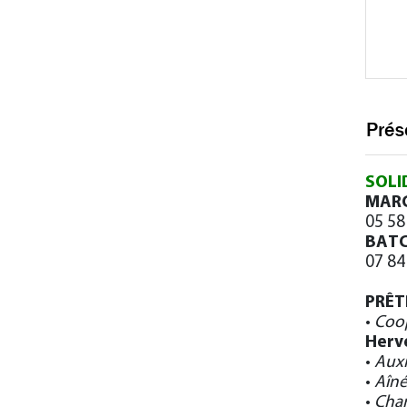
Prés
SOLI
MARC
05 58
BATC
07 84
PRÊT
•
Coo
Herv
•
Auxi
•
Aîn
•
Char