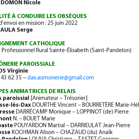
DOMON Nicole
LITÉ À CONDUIRE LES OBSÈQUES
d’envoi en mission : 25 juin 2022
AULA Serge
IGNEMENT CATHOLIQUE
 Professionnel Rural Sainte-Élisabeth (Saint-Pandelon)
NERIE PAROISSIALE
S Virginie
 43 62 35 –
dax.aumonerie@gmail.com
PES ANIMATRICES DE RELAIS
s paroissial
[Animateur – Trésorier]
sse-lès-Dax
DOURTHE Vincent – BOURRETÈRE Marie-Hé
resse
DARRÉCAMP Monique – LOPPINOT (de) Pierre
mont
N. – BOUET Marie
aste
POUYARDON Martial – DARRIEULAT Jean-Pierre
osse
KOCHMAN Alison – CHAZAUD (du) Anaïk