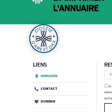
L'ANNUAIRE
LIENS
RE
ANNUAIRE
Je 
CONTACT
inform
qu’il
DONNER