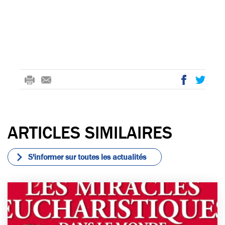
rin
-
ac
wi
t
m
eb
tte
ail
oo
r
ARTICLES SIMILAIRES
k
S'informer sur toutes les actualités