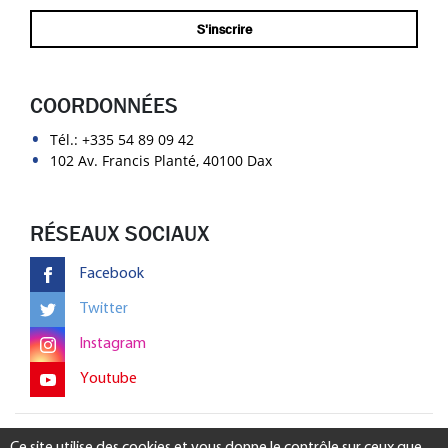
COORDONNÉES
Tél.:
+335 54 89 09 42
102 Av. Francis Planté, 40100 Dax
RÉSEAUX SOCIAUX
Facebook
Twitter
Instagram
Youtube
Mentions légales
-
Gérer mon consentement