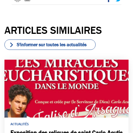
rin
-
ac
wi
t
m
eb
tte
ail
oo
r
ARTICLES SIMILAIRES
k
S'informer sur toutes les actualités
ACTUALITÉS
Exposition des reliques de saint Carlo Acutis