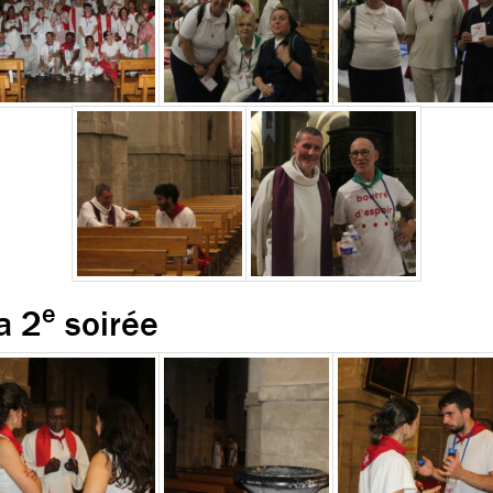
e
a 2
soirée