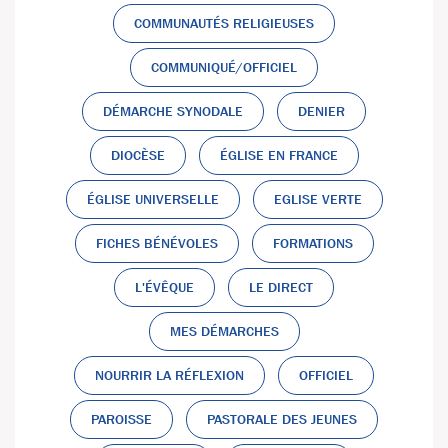
COMMUNAUTÉS RELIGIEUSES
COMMUNIQUÉ/OFFICIEL
DÉMARCHE SYNODALE
DENIER
DIOCÈSE
ÉGLISE EN FRANCE
ÉGLISE UNIVERSELLE
EGLISE VERTE
FICHES BÉNÉVOLES
FORMATIONS
L'ÉVÊQUE
LE DIRECT
MES DÉMARCHES
NOURRIR LA RÉFLEXION
OFFICIEL
PAROISSE
PASTORALE DES JEUNES