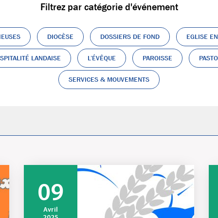
Filtrez par catégorie d'événement
IEUSES
DIOCÈSE
DOSSIERS DE FOND
EGLISE E
SPITALITÉ LANDAISE
L’ÉVÊQUE
PAROISSE
PASTO
SERVICES & MOUVEMENTS
09
Avril
2025