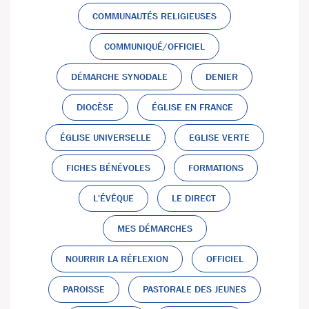
COMMUNAUTÉS RELIGIEUSES
COMMUNIQUÉ/OFFICIEL
DÉMARCHE SYNODALE
DENIER
DIOCÈSE
ÉGLISE EN FRANCE
ÉGLISE UNIVERSELLE
EGLISE VERTE
FICHES BÉNÉVOLES
FORMATIONS
L'ÉVÊQUE
LE DIRECT
MES DÉMARCHES
NOURRIR LA RÉFLEXION
OFFICIEL
PAROISSE
PASTORALE DES JEUNES