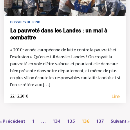
DOSSIERS DE FOND
La pauvreté dans les Landes : un mal à
combattre
« 2010 : année européenne de lutte contre la pauvreté et
l’exclusion ». Qu’en est-il dans les Landes ? On croyait la
pauvreté en voie d’être vaincue et pourtant elle demeure
bien présente dans notre département, et même de plus
en plus si l’on écoute les responsables caritatifs landais et si
l’on se réfère aux […]
Lire
22.12.2018
« Précédent
1
…
134
135
136
137
Suivant »