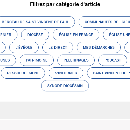
Filtrez par catégorie d'article
BERCEAU DE SAINT VINCENT DE PAUL
COMMUNAUTÉS RELIGIE
ENIER
DIOCÈSE
ÉGLISE EN FRANCE
ÉGLISE UN
L'ÉVÊQUE
LE DIRECT
MES DÉMARCHES
EUNES
PATRIMOINE
PÈLERINAGES
PODCAST
RESSOURCEMENT
S'INFORMER
SAINT VINCENT DE P
SYNODE DIOCÉSAIN