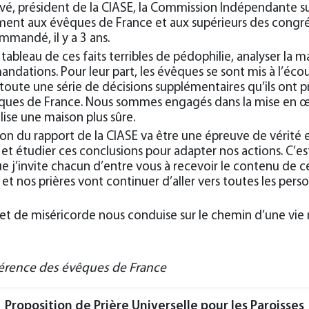
é, président de la CIASE, la Commission Indépendante su
ement aux évêques de France et aux supérieurs des congré
ommandé, il y a 3 ans.
ableau de ces faits terribles de pédophilie, analyser la ma
andations. Pour leur part, les évêques se sont mis à l’éc
 toute une série de décisions supplémentaires qu’ils ont p
liques de France. Nous sommes engagés dans la mise en 
lise une maison plus sûre.
tion du rapport de la CIASE va être une épreuve de vérit
 et étudier ces conclusions pour adapter nos actions. C’e
 j’invite chacun d’entre vous à recevoir le contenu de ce
et nos prières vont continuer d’aller vers toutes les per
 et de miséricorde nous conduise sur le chemin d’une vie 
férence des évêques de France
Proposition de Prière Universelle pour les Paroisses