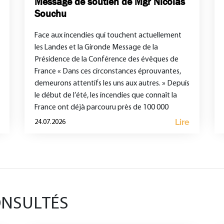
Message de soutien de Mgr Nicolas
Souchu
Face aux incendies qui touchent actuellement
les Landes et la Gironde Message de la
Présidence de la Conférence des évêques de
France « Dans ces circonstances éprouvantes,
demeurons attentifs les uns aux autres. » Depuis
le début de l’été, les incendies que connaît la
France ont déjà parcouru près de 100 000
hectares, provoqué le […]
Lire
24.07.2026
ONSULTÉS