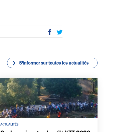
P
E
ac
wi
eb
tte
oo
r
k
S'informer sur toutes les actualités
ACTUALITÉS