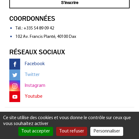
COORDONNÉES
Tél.:
+335 54 89 09 42
102 Av. Francis Planté, 40100 Dax
RÉSEAUX SOCIAUX
Facebook
Twitter
Instagram
Youtube
Mentions légales
-
Gérer mon consentement
Ce site utilise des cookies et vous donne le contrôle sur ceux que
vous souhaitez activer
Tout accepter
Tout refuser
Personnaliser
Rechercher