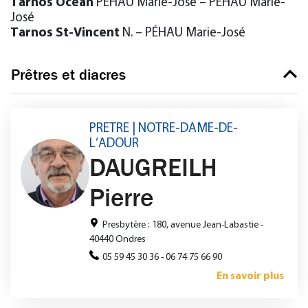
Tarnos
Océan
PÉHAU Marie-José – PÉHAU Marie-
José
Tarnos
St-Vincent
N. – PÉHAU Marie-José
Prêtres et diacres
PRETRE | NOTRE-DAME-DE-
L’ADOUR
DAUGREILH
Pierre
Presbytère : 180, avenue Jean-Labastie -
40440 Ondres
05 59 45 30 36 - 06 74 75 66 90
En savoir plus