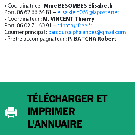
• Coordinatrice :
Mme BESOMBES Élisabeth
Port. 06 62 66 64 81 –
elisa.klein065@laposte.net
• Coordinateur :
M. VINCENT Thierry
Port. 06 02 71 60 91 –
tripath@free.fr
Courrier principal :
parcoursalphalandes@gmail.com
• Prêtre accompagnateur :
P. BATCHA Robert
TÉLÉCHARGER ET
IMPRIMER
L'ANNUAIRE