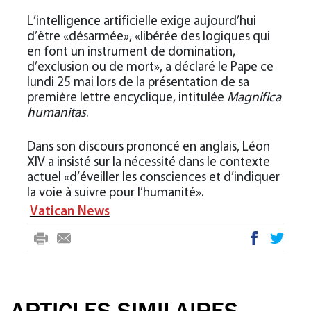
L’intelligence artificielle exige aujourd’hui
d’être «désarmée», «libérée des logiques qui
en font un instrument de domination,
d’exclusion ou de mort», a déclaré le Pape ce
lundi 25 mai lors de la présentation de sa
première lettre encyclique, intitulée
Magnifica
humanitas
.
Dans son discours prononcé en anglais, Léon
XIV a insisté sur la nécessité dans le contexte
actuel «d’éveiller les consciences et d’indiquer
la voie à suivre pour l’humanité».
Vatican News
rin
-
ac
wi
t
m
eb
tte
ail
oo
r
k