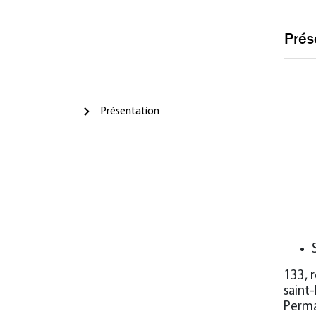
Prés
Présentation
133, 
saint
Perma