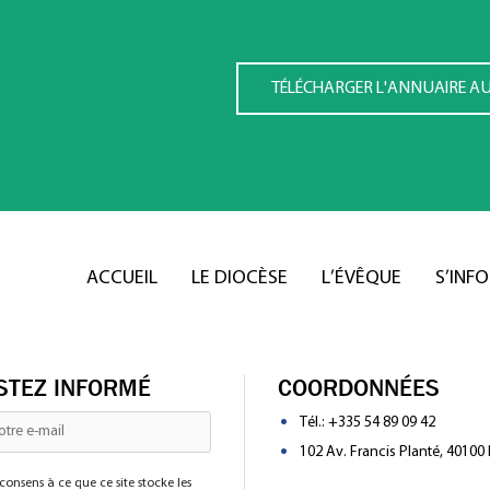
TÉLÉCHARGER L'ANNUAIRE A
ACCUEIL
LE DIOCÈSE
L’ÉVÊQUE
S’INF
STEZ INFORMÉ
COORDONNÉES
Tél.:
+335 54 89 09 42
102 Av. Francis Planté, 40100
consens à ce que ce site stocke les