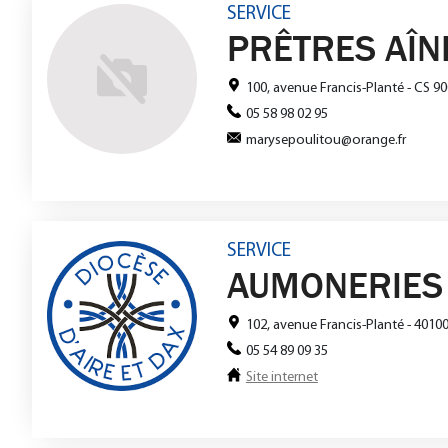
SERVICE
PRÊTRES AÎN
100, avenue Francis-Planté - CS 9
05 58 98 02 95
marysepoulitou@orange.fr
SERVICE
AUMONERIES
102, avenue Francis-Planté - 4010
05 54 89 09 35
Site internet