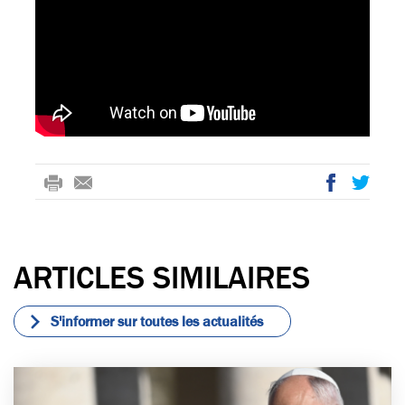
rin
-
ac
wi
t
m
eb
tte
ail
oo
r
ARTICLES SIMILAIRES
k
S'informer sur toutes les actualités