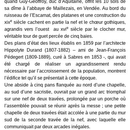
quand Guy-Geoffroy, duc d’Aquitaine, offrit les 10 sols de
sa dîme à l’abbaye de Maillezais, en Vendée. Au bord du
ruisseau de l’Escamat, des platanes et une construction du
e
xix
siècle cachent en partie la nef et le chœur gothiques,
e
agrandis vers l’ouest au
xvi
siècle par le clocher mur,
véritable tour de guet percée de cinq baies.
Des plans d’état des lieux établis en 1859 par l’architecte
Hippolyte Durand (1807-1882) – ami de Jean-François
Pédegert (1809-1889), curé à Sabres en 1853 -, qui avait
été chargé de réaliser un agrandissement rendu
nécessaire par l’accroissement de la population, montrent
l’édifice tel qu’il se présentait à cette époque.
Une abside à cinq pans flanquée au nord d’une chapelle,
au sud d’une sacristie, ouvrait par un grand arc triomphal
sur une nef de deux travées, prolongée par un porche où
l’assemblée pouvait se réunir après la messe ; une petite
chapelle de deux travées était accolée à une partie du mur
sud de la seconde travée de la nef, avec laquelle elle
communiquait par deux arcades inégales.