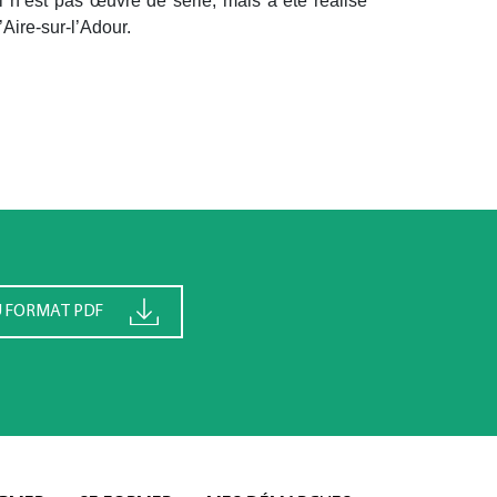
l n’est pas œuvre de série, mais a été réalisé
’Aire-sur-l’Adour.
U FORMAT PDF