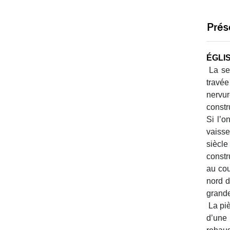
Prés
ÉGLI
La se
travée
nervur
constr
Si l’o
vaisse
siècle
constr
au cou
nord d
grande
La pi
d’une 