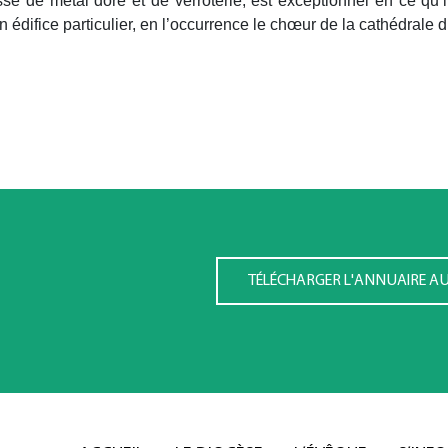
sé de métal doré et de verroterie, est exceptionnel en ce qu’i
n édifice particulier, en l’occurrence le chœur de la cathédrale d
TÉLÉCHARGER L'ANNUAIRE A