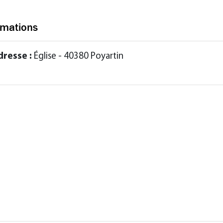
rmations
dresse :
Église - 40380 Poyartin