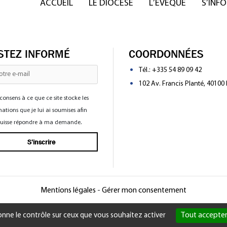
ACCUEIL
LE DIOCÈSE
L’ÉVÊQUE
S’INF
STEZ INFORMÉ
COORDONNÉES
Tél.:
+335 54 89 09 42
102 Av. Francis Planté, 40100
consens à ce que ce site stocke les
ations que je lui ai soumises afin
 puisse répondre à ma demande.
Mentions légales
-
Gérer mon consentement
Tout accepte
donne le contrôle sur ceux que vous souhaitez activer
Rechercher un horaire de messe