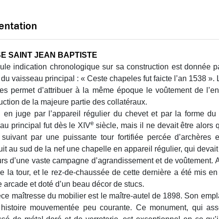
entation
SE SAINT JEAN BAPTISTE
ule indication chronologique sur sa construction est donnée par
 du vaisseau principal : « Ceste chapeles fut faicte l’an 1538 ». 
es permet d’attribuer à la même époque le voûtement de l’en
uction de la majeure partie des collatéraux.
n en juge par l’appareil régulier du chevet et par la forme du
e
au principal fut dès le XIV
siècle, mais il ne devait être alor
 suivant par une puissante tour fortifiée percée d’archères
uit au sud de la nef une chapelle en appareil régulier, qui devait
rs d’une vaste campagne d’agrandissement et de voûtement. 
e la tour, et le rez-de-chaussée de cette dernière a été mis e
 arcade et doté d’un beau décor de stucs.
èce maîtresse du mobilier est le maître-autel de 1898. Son empl
histoire mouvementée peu courante. Ce monument, qui associ