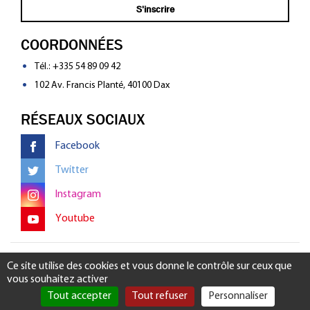
COORDONNÉES
Tél.:
+335 54 89 09 42
102 Av. Francis Planté, 40100 Dax
RÉSEAUX SOCIAUX
Facebook
Twitter
Instagram
Youtube
Mentions légales
-
Gérer mon consentement
Ce site utilise des cookies et vous donne le contrôle sur ceux que
vous souhaitez activer
Tout accepter
Tout refuser
Personnaliser
Rechercher