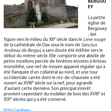
BERGOU
EY
La petite
église de
Bergouey
, qui
e
figure vers le milieu du XII
siècle dans le
Livre rouge
de la cathédrale de Dax sous le nom de
Sanctus
Andreas de Bergui
, a sans doute été édifiée vers le
début du même siècle. Elle comporte une abside de
petits moellons percée de fenêtres étroites à linteau
monolithe, une nef de moyen appareil régulier qui a
été flanquée d’un collatéral au nord, et une tour
occidentale carrée dont le rez-de-chaussée a été
e
ouvert au XVIII
siècle sur la nef, pour agrandir
d’autant cette dernière. Son principal intérêt
e
provient cependant du mobilier de bois des XVIII
et
e
XIX
siècles qui y a été conservé.
http://eglises-