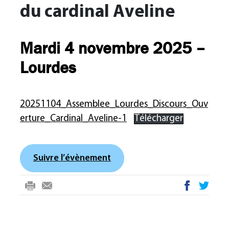
du cardinal Aveline
Mardi 4 novembre 2025 –
Lourdes
20251104_Assemblee_Lourdes_Discours_Ouv
erture_Cardinal_Aveline-1
Télécharger
Suivre l’évènement
rin
-
ac
wi
t
m
eb
tte
ail
oo
r