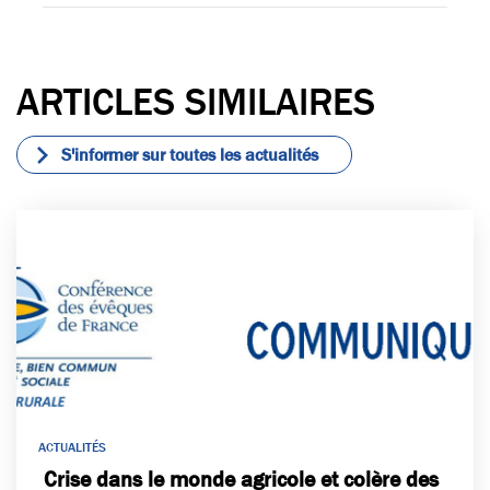
rin
-
ac
wi
t
m
eb
tte
ail
oo
r
ARTICLES SIMILAIRES
k
S'informer sur toutes les actualités
ACTUALITÉS
Crise dans le monde agricole et colère des