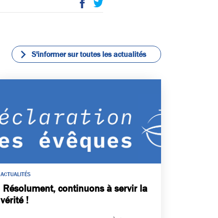
P
E
ac
wi
eb
tte
oo
r
k
S'informer sur toutes les actualités
ACTUALITÉS
Résolument, continuons à servir la
vérité !