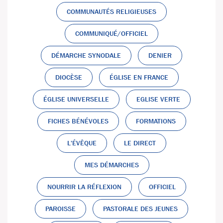
COMMUNAUTÉS RELIGIEUSES
COMMUNIQUÉ/OFFICIEL
DÉMARCHE SYNODALE
DENIER
DIOCÈSE
ÉGLISE EN FRANCE
ÉGLISE UNIVERSELLE
EGLISE VERTE
FICHES BÉNÉVOLES
FORMATIONS
L'ÉVÊQUE
LE DIRECT
MES DÉMARCHES
NOURRIR LA RÉFLEXION
OFFICIEL
PAROISSE
PASTORALE DES JEUNES